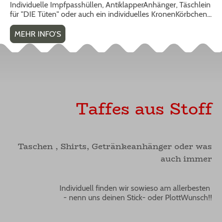
Individuelle Impfpasshüllen, AntiklapperAnhänger, Täschlein
für "DIE Tüten" oder auch ein individuelles KronenKörbchen...
MEHR INFO'S
Taffes aus Stoff
Taschen , Shirts, Getränkeanhänger oder was
auch immer
Individuell finden wir sowieso am allerbesten
- nenn uns deinen Stick- oder PlottWunsch!!